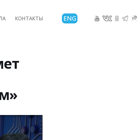
ENG
ЛА
КОНТАКТЫ
мет
ем»