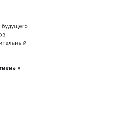
 будущего
ов.
нительный
тики»
в