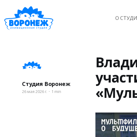
О СТУД
Влади
участ
Студия Воронеж
«Мул
26 мая 2026 г.
1 min