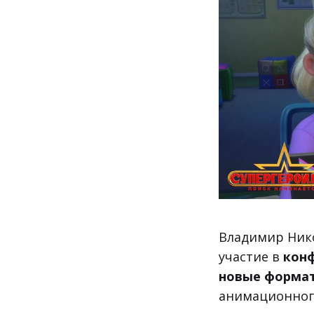
Владимир Нико
участие в
конф
новые форма
анимационног