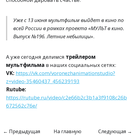
Уже с 13 июня мультфильм выйдет в кино по
всей России в рамках проекта
«МУЛЬТ в кино.
Выпуск №196. Летние небылицы»
.
️А уже сегодня делимся
трейлером
мультфильма
в наших социальных сетях:
VK:
https://vk.com/voronezhanimationstudio?
z=video-35460437_456239193
Rutube:
https://rutube.ru/video/c2e66b2c3b1a3f9108c26b
672562c76e/
← Предыдущая
На главную
Следующая →