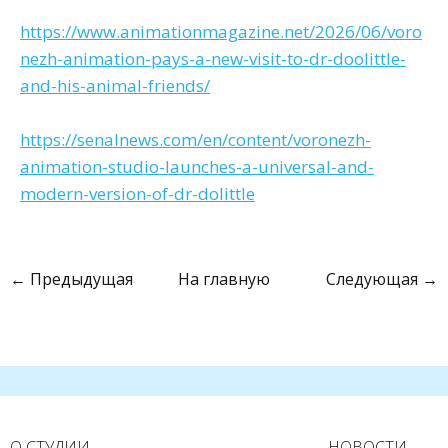
https://www.animationmagazine.net/2026/06/voro
nezh-animation-pays-a-new-visit-to-dr-doolittle-
and-his-animal-friends/
https://senalnews.com/en/content/voronezh-
animation-studio-launches-a-universal-and-
modern-version-of-dr-dolittle
← Предыдущая
На главную
Следующая →
О СТУДИИ
НОВОСТИ